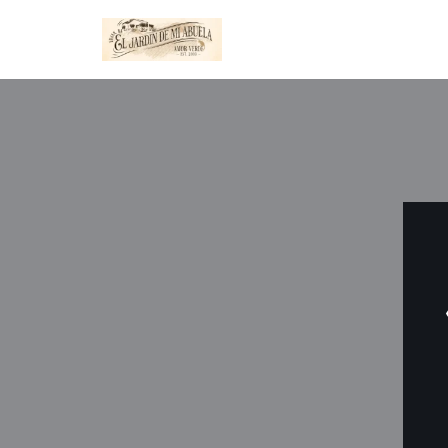
Ir
al
contenido