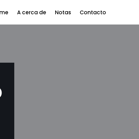
ome
A cerca de
Notas
Contacto
o