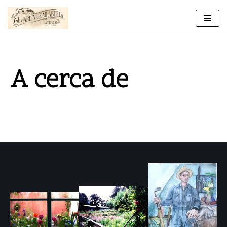
Ir
al
contenido
A cerca de