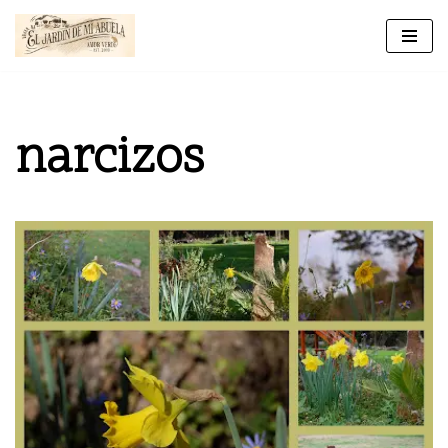
Ir
al
contenido
narcizos